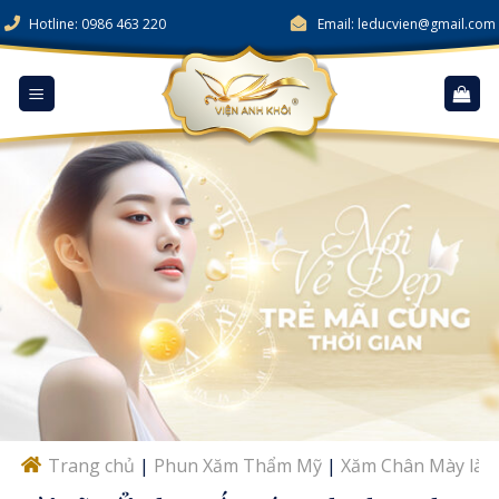
Skip
Hotline: 0986 463 220
Email: leducvien@gmail.com
to
content
Trang chủ
|
Phun Xăm Thẩm Mỹ
|
Xăm Chân Mày là gì