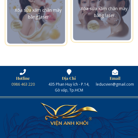
Xóa sửa xăm chân mày
Xóa sửa xăm chân mày
bằng laser
bằng laser
Hotline
Địa Chỉ
Email
0986 463 220
435 Phan Huy ích - P.14,
leducvien@gmail.com
Gò vấp, Tp.HCM