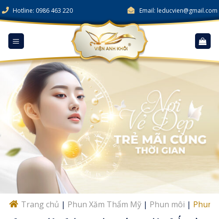
Skip
Hotline: 0986 463 220
Email: leducvien@gmail.com
to
content
Trang chủ
|
Phun Xăm Thẩm Mỹ
|
Phun môi
|
Phun m