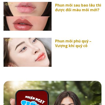
Phun môi sau bao lâu thì
được đổi màu môi mới?
Phun môi phú quý –
Vượng khí quý cô