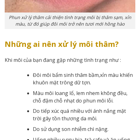
Phun xử lý thâm cải thiện tình trạng môi bị thâm sạm, xỉn
màu, từ đó giúp đôi môi trở nên tươi mới hồng hào
Những ai nên xử lý môi thâm?
Khi môi của bạn đang gặp những tình trạng như :
Đôi môi bẩm sinh thâm bầm,xỉn màu khiến
khuôn mặt trông dữ tợn.
Màu môi loang lổ, lem nhem không đều,
chỗ đậm chỗ nhạt do phun môi lỗi.
Do tiếp xúc quá nhiều với ánh nắng mặt
trời gây tồn thương da môi.
Do sử dụng son nhiễm chì nặng.
Uống nhiều rượu bia, trà,cafe và ăn uống