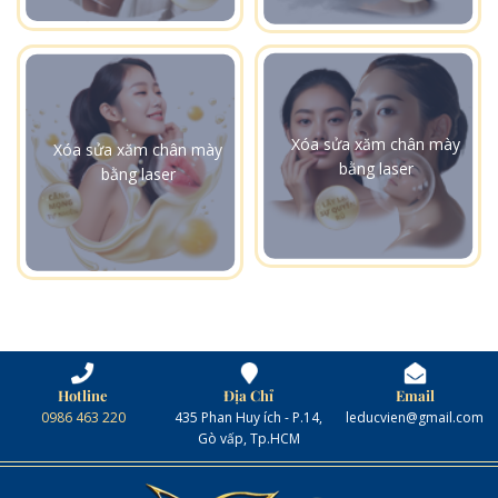
Xóa sửa xăm chân mày
Xóa sửa xăm chân mày
bằng laser
bằng laser
Hotline
Địa Chỉ
Email
0986 463 220
435 Phan Huy ích - P.14,
leducvien@gmail.com
Gò vấp, Tp.HCM