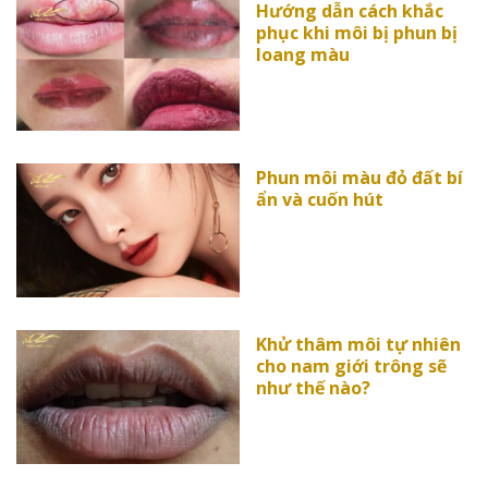
Hướng dẫn cách khắc
phục khi môi bị phun bị
loang màu
Phun môi màu đỏ đất bí
ẩn và cuốn hút
Khử thâm môi tự nhiên
cho nam giới trông sẽ
như thế nào?