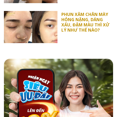
PHUN XĂM CHÂN MÀY
HỎNG NẶNG, DÁNG
XẤU, ĐẬM MÀU THÌ XỬ
LÝ NHƯ THẾ NÀO?