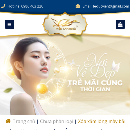
Skip
Hotline: 0986 463 220
Email: leducvien@gmail.com
to
content
Trang chủ
|
Chưa phân loại
|
Xóa xăm lông mày bằng 