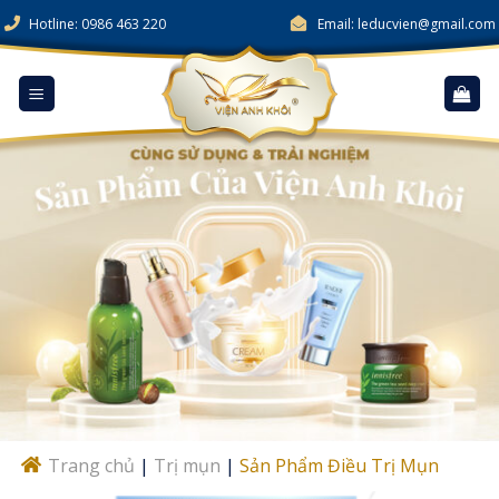
Skip
Hotline: 0986 463 220
Email: leducvien@gmail.com
to
content
Trang chủ
|
Trị mụn
|
Sản Phẩm Điều Trị Mụn