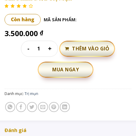
Còn hàng
MÃ SẢN PHẨM:
3.500.000
₫
THÊM VÀO GIỎ
Sản Phẩm Điều Trị Mụn số lượng
MUA NGAY
Danh mục:
Trị mụn
Đánh giá