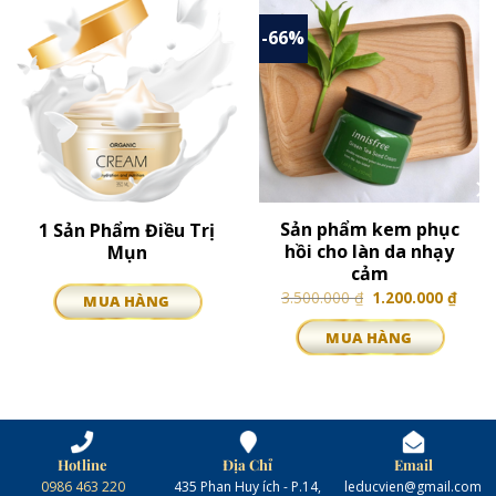
-66%
Sản phẩm kem phục
1 Sản Phẩm Điều Trị
hồi cho làn da nhạy
Mụn
cảm
3.500.000
₫
1.200.000
₫
MUA HÀNG
MUA HÀNG
Hotline
Địa Chỉ
Email
0986 463 220
435 Phan Huy ích - P.14,
leducvien@gmail.com