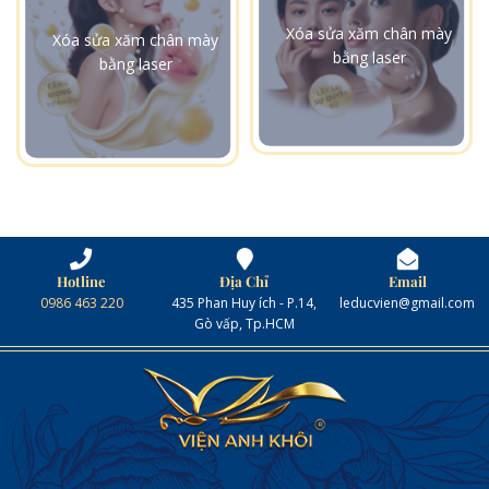
Xóa sửa xăm chân mày
Xóa sửa xăm chân mày
bằng laser
bằng laser
Hotline
Địa Chỉ
Email
0986 463 220
435 Phan Huy ích - P.14,
leducvien@gmail.com
Gò vấp, Tp.HCM