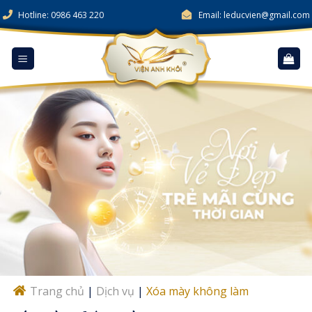
Skip
Hotline: 0986 463 220
Email: leducvien@gmail.com
to
content
Trang chủ
|
Dịch vụ
|
Xóa mày không làm