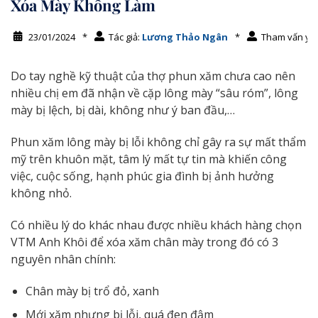
Xóa Mày Không Làm
23/01/2024
*
Tác giả:
Lương Thảo Ngân
*
Tham vấn y 
Do tay nghề kỹ thuật của thợ phun xăm chưa cao nên
nhiều chị em đã nhận về cặp lông mày “sâu róm”, lông
mày bị lệch, bị dài, không như ý ban đầu,…
Phun xăm lông mày bị lỗi không chỉ gây ra sự mất thẩm
mỹ trên khuôn mặt, tâm lý mất tự tin mà khiến công
việc, cuộc sống, hạnh phúc gia đình bị ảnh hưởng
không nhỏ.
Có nhiều lý do khác nhau được nhiều khách hàng chọn
VTM Anh Khôi để xóa xăm chân mày trong đó có 3
nguyên nhân chính:
Chân mày bị trổ đỏ, xanh
Mới xăm nhưng bị lỗi, quá đen đậm