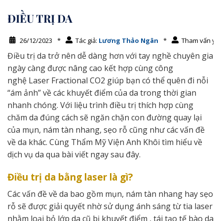
ĐIỀU TRỊ DA
26/12/2023
*
Tác giả:
Lương Thảo Ngân
*
Tham vấn y 
Điều trị da trở nên dễ dàng hơn với tay nghề chuyên gia
ngày càng được nâng cao kết hợp cùng công
nghệ Laser Fractional CO2 giúp bạn có thể quên đi nỗi
“ám ảnh” về các khuyết điểm của da trong thời gian
nhanh chóng. Với liệu trình điều trị thích hợp cùng
chăm da đúng cách sẽ ngăn chặn con đường quay lại
của mụn, nám tàn nhang, sẹo rỗ cũng như các vấn đề
về da khác. Cùng Thẩm Mỹ Viện Anh Khôi tìm hiểu về
dịch vụ da qua bài viết ngay sau đây.
Điều trị da bằng laser là gì?
Các vấn đề về da bao gồm mụn, nám tàn nhang hay sẹo
rỗ sẽ được giải quyết nhờ sử dụng ánh sáng từ tia laser
nhằm loại bỏ lớp da cũ bị khuyết điểm , tái tạo tế bào da