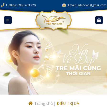
Skip
Hotline: 0986 463 220
Email: leducvien@gmail.com
to
content
Trang chủ
|
ĐIỀU TRỊ DA