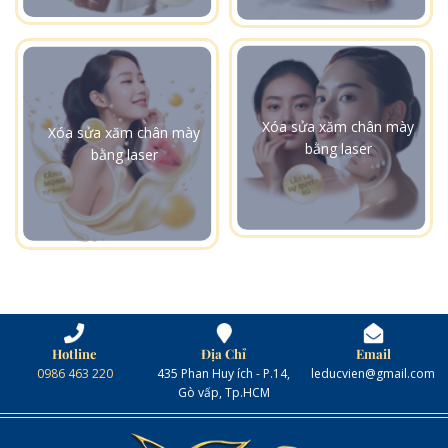
Xóa sửa xăm chân mày
Xóa sửa xăm chân mày
bằng laser
bằng laser
Hotline
Địa Chỉ
Email
0986 463 220
435 Phan Huy ích - P.14,
leducvien@gmail.com
Gò vấp, Tp.HCM