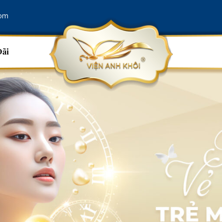
com
Đãi