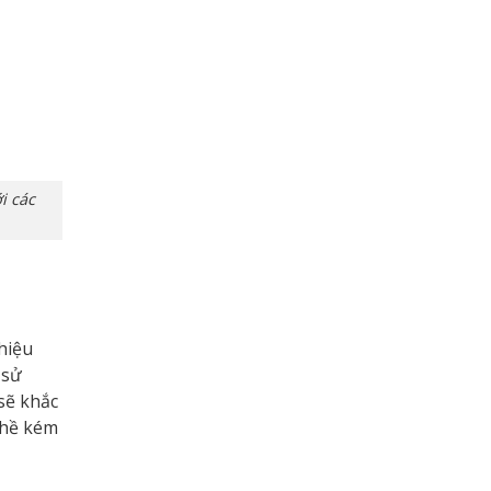
i các
 hiệu
 sử
 sẽ khắc
ghề kém