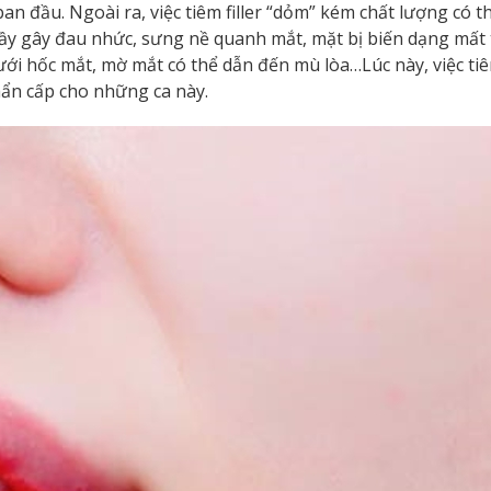
ban đầu. Ngoài ra, việc tiêm filler “dỏm” kém chất lượng có t
y gây đau nhức, sưng nề quanh mắt, mặt bị biến dạng mất 
 dưới hốc mắt, mờ mắt có thể dẫn đến mù lòa…Lúc này, việc ti
hẩn cấp cho những ca này.