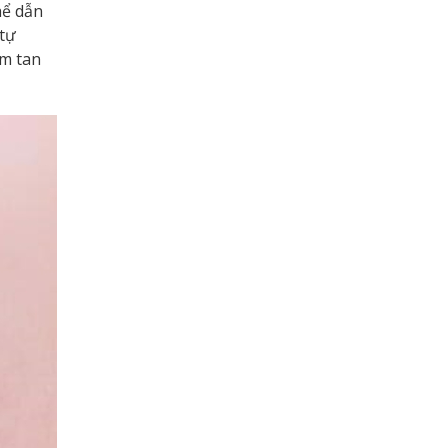
hể dẫn
tự
êm tan