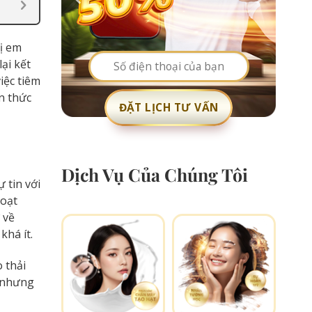
hị em
ại kết
iệc tiêm
ến thức
Dịch Vụ Của Chúng Tôi
 tin với
hoạt
 về
khá ít.
 thải
a nhưng