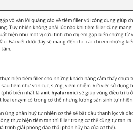
p vô vàn lời quảng cáo về tiêm filler với công dụng giúp c
ng. Tuy nhiên không phải lúc nào khi tiêm filler cũng mang l
xuất hiện như một vị cứu tinh cho chị em gặp biến chứng từ v
n đầu. Bài viết dưới đây sẽ mang đến cho các chị em những ki
 tâm.
i thực hiện tiêm filler cho những khách hàng cảm thấy chưa tự
 sau tiêm như vón cục, sưng, viêm nhiễm. Với việc sử dụng 
 (phổ biến nhất là
axit hyaluronic
) sẽ giúp vùng điều trị trở
ột loại enzym có trong cơ thể nhưng lượng sản sinh tự nhiên 
ản ứng phân huỷ tự nhiên cơ thể sẽ bắt đầu thanh lọc và đào
ông thực hiện tiêm tan thì filler trong cơ thể cũng tự tan r
á trình giải phóng đào thải phân hủy ha của cơ thể).