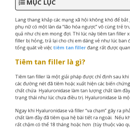
MỤC LỤC
Lang thang khắp các mạng xã hội không khó để bắt gặ
phụ nữ có một làn da “lão hóa ngược” vô cùng trẻ tru
quả như chị em mong đợi. Thì lúc này tiêm tan filler 
filler bị hỏng, trả lại cho chị em dáng vẻ như lúc ba
tổng quát về việc
tiêm tan filler
đang rất được quan
Tiêm tan filler là gì?
Tiêm tan filler là một giải pháp được chỉ định sau kh
các đường nét đã tiêm hoặc xuất hiện các biến chứng
chất chứa Hyaluronidase làm tan lượng chất làm đầy
trạng thái như lúc chưa điều trị. Hyaluronidase là m
Ngay khi Hyaluronidase và filler “va chạm” gây ra ph
chất làm đầy đã tiêm qua hệ bài tiết ra ngoài. Nếu kh
rất chậm có thể 18 tháng hoặc hơn (tùy thuộc vào qu