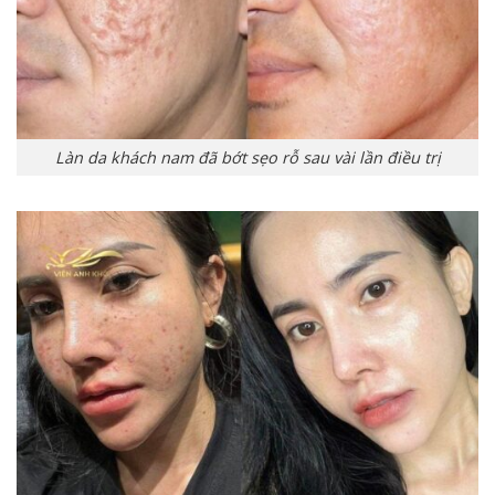
Làn da khách nam đã bớt sẹo rỗ sau vài lần điều trị