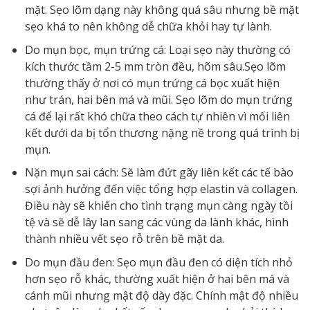
mặt. Sẹo lõm dạng này không quá sâu nhưng bề mặt
sẹo khá to nên không dễ chữa khỏi hay tự lành.
Do mụn bọc, mụn trứng cá: Loại sẹo này thường có
kích thước tầm 2-5 mm tròn đều, hõm sâu.Sẹo lõm
thường thấy ở nơi có mụn trứng cá bọc xuất hiện
như trán, hai bên má và mũi. Sẹo lõm do mụn trứng
cá để lại rất khó chữa theo cách tự nhiên vì mối liên
kết dưới da bị tổn thương nặng nề trong quá trình bị
mụn.
Nặn mụn sai cách: Sẽ làm đứt gãy liên kết các tế bào
sợi ảnh hưởng đến việc tổng hợp elastin và collagen.
Điều này sẽ khiến cho tình trạng mụn càng ngày tồi
tệ và sẽ dễ lây lan sang các vùng da lành khác, hình
thành nhiều vết sẹo rỗ trên bề mặt da.
Do mụn đầu đen: Sẹo mụn đầu đen có diện tích nhỏ
hơn sẹo rỗ khác, thường xuất hiện ở hai bên má và
cánh mũi nhưng mật độ dày đặc. Chính mật độ nhiều