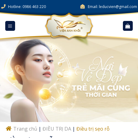
Skip
Hotline: 0986 463 220
Email: leducvien@gmail.com
to
content
Trang chủ
|
ĐIỀU TRỊ DA
|
Điều trị sẹo rỗ