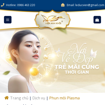
Skip
Hotline: 0986 463 220
Email: leducvien@gmail.com
to
content
Trang chủ
|
Dịch vụ
|
Phun môi Plasma