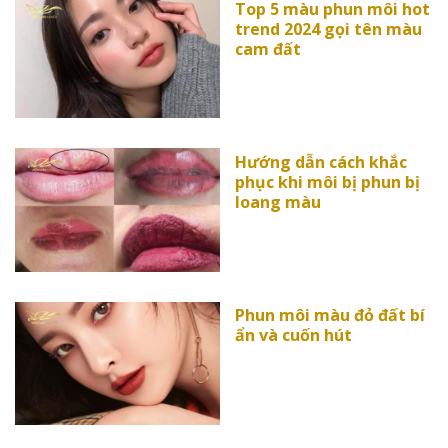
Top 5 màu phun môi hot
trend 2024 gọi tên màu
cam đất
Hướng dẫn cách khắc
phục khi môi bị phun bị
loang màu
Phun môi màu đỏ đất bí
ẩn và cuốn hút