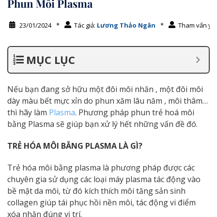
Phun Môi Plasma
23/01/2024
*
Tác giả:
Lương Thảo Ngân
*
Tham vấn y 
MỤC LỤC
Nếu bạn đang sở hữu một đôi môi nhăn , một đôi môi
dày màu bết mực xỉn do phun xăm lâu năm , môi thâm…
thì hãy làm
Plasma
. Phương pháp phun trẻ hoá môi
bằng Plasma sẽ giúp bạn xử lý hết những vấn đề đó.
TRẺ HÓA MÔI BẰNG PLASMA LÀ GÌ?
Trẻ hóa môi bằng plasma là phương pháp được các
chuyên gia sử dụng các loại máy plasma tác động vào
bề mặt da môi, từ đó kích thích môi tăng sản sinh
collagen giúp tái phục hồi nền môi, tác động vi điểm
xóa nhăn đúng vị trí.