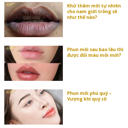
Khử thâm môi tự nhiên
cho nam giới trông sẽ
như thế nào?
Phun môi sau bao lâu thì
được đổi màu môi mới?
Phun môi phú quý –
Vượng khí quý cô